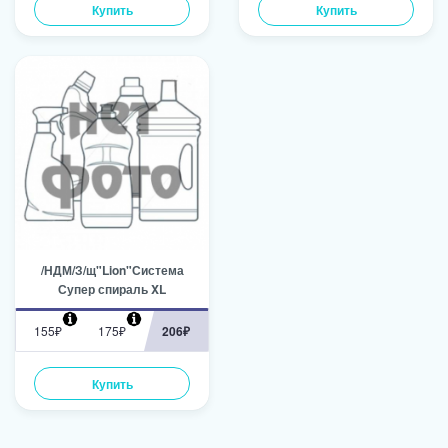
Купить
Купить
/НДМ/З/щ"Lion"Система
Супер спираль XL
155₽
175₽
206₽
Купить