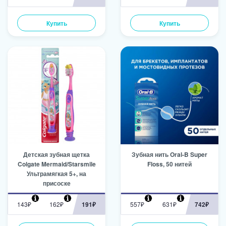
Купить
Купить
Детская зубная щетка
Зубная нить Oral-B Super
Colgate Mermaid/Starsmile
Floss, 50 нитей
Ультрамягкая 5+, на
присоске
143₽
162₽
191₽
557₽
631₽
742₽