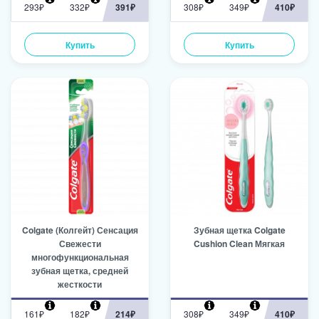
293₽
332₽
391₽
308₽
349₽
410₽
Купить
Купить
Colgate (Колгейт) Сенсация
Зубная щетка Colgate
Свежести
Cushion Clean Мягкая
многофункциональная
зубная щетка, средней
жесткости
161₽
182₽
214₽
308₽
349₽
410₽