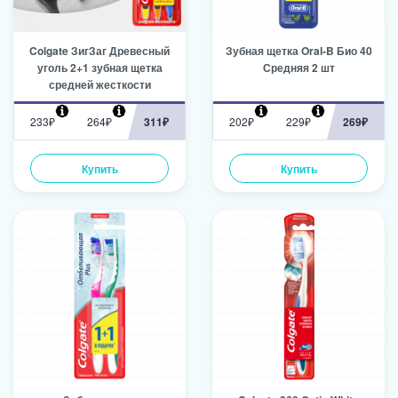
Colgate ЗигЗаг Древесный
Зубная щетка Oral-B Био 40
уголь 2+1 зубная щетка
Средняя 2 шт
средней жесткости
233₽
264₽
311₽
202₽
229₽
269₽
Купить
Купить