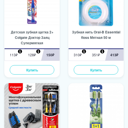
Детская зубная щетка 2+
Зубная нить Oral-B Essential
Colgate Доктор Заяц
floss Мятная 50 м
Супермягкая
113₽
128₽
150₽
310₽
351₽
413₽
Купить
Купить