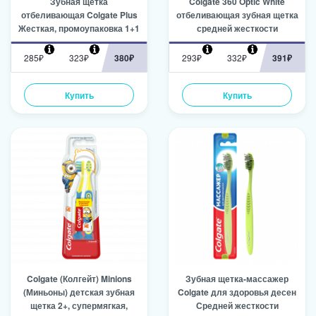
Зубная щетка
Colgate 360 Optic White
отбеливающая Colgate Plus
отбеливающая зубная щетка
Жесткая, промоупаковка 1+1
средней жесткости
285₽
323₽
380₽
293₽
332₽
391₽
Купить
Купить
Colgate (Колгейт) Minions
Зубная щетка-массажер
(Миньоны) детская зубная
Colgate для здоровья десен
щетка 2+, супермягкая,
Средней жесткости