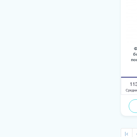
Ф
б
по
11
Средни
|<