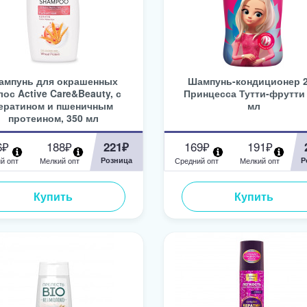
ампунь для окрашенных
Шампунь-кондиционер 
лос Active Care&Beauty, с
Принцесса Тутти-фрутти
ератином и пшеничным
мл
протеином, 350 мл
6₽
188₽
169₽
191₽
221₽
й опт
Мелкий опт
Розница
Средний опт
Мелкий опт
Р
Купить
Купить