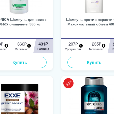
NICA Шампунь для волос
Шампунь против перхоти 
Detox очищение, 380 мл
Максимальный объем 40
3₽
366₽
207₽
235₽
431₽
й опт
Мелкий опт
Розница
Средний опт
Мелкий опт
Р
Купить
Купить
-20%