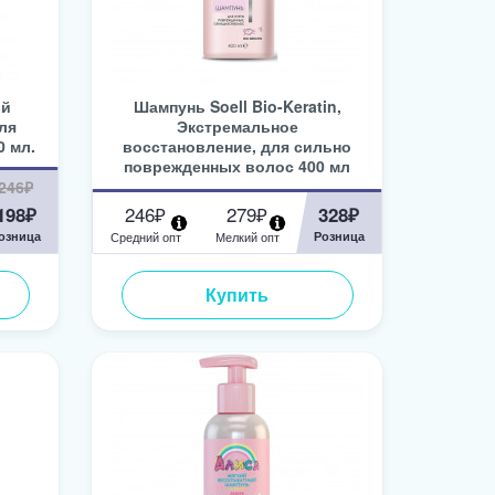
ой
Шампунь Soell Bio-Keratin,
ля
Экстремальное
0 мл.
восстановление, для сильно
поврежденных волос 400 мл
246₽
246₽
279₽
198₽
328₽
озница
Средний опт
Мелкий опт
Розница
Купить