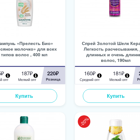
ампунь «Прелесть Био»
Спрей Золотой Шелк Кера
сяное молочко» для всех
Легкость расчесывания,
типов волос , 400 мл
длинных и очень длин
волос, 190мл
5₽
187₽
160₽
181₽
220₽
й опт
Мелкий опт
Розница
Средний опт
Мелкий опт
Р
Купить
Купить
-20%