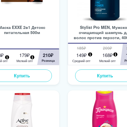
Маска EXXE 2в1 Детокс
Stylist Pro MEN, Мужск
питательная 500м
очищающий шампунь д
волос против перхоти, 40
185₽
209₽
8₽
179₽
149₽
168₽
210₽
й опт
Мелкий опт
Розница
Средний опт
Мелкий опт
Р
Купить
Купить