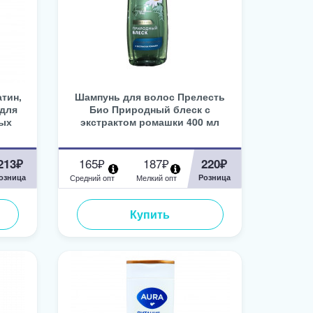
тин,
Шампунь для волос Прелесть
 для
Био Природный блеск с
ных
экстрактом ромашки 400 мл
165₽
187₽
213₽
220₽
озница
Средний опт
Мелкий опт
Розница
Купить