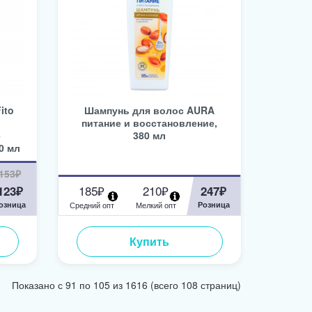
ito
Шампунь для волос AURA
питание и восстановление,
е
380 мл
0 мл
153₽
185₽
210₽
123₽
247₽
озница
Средний опт
Мелкий опт
Розница
Купить
Показано с 91 по 105 из 1616 (всего 108 страниц)