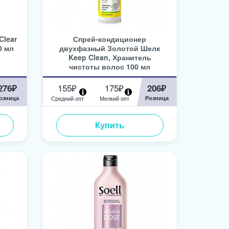
Clear
Спрей-кондиционер
0 мл
двухфазный Золотой Шелк
Keep Clean, Хранитель
чистоты волос 100 мл
155₽
175₽
276₽
206₽
озница
Средний опт
Мелкий опт
Розница
Купить