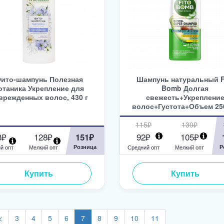
ито-шампунь Полезная
Шампунь натуральный F
отаника Укрепление для
Bomb Долгая
врежденных волос, 430 г
свежесть+Укреплени
волос+Густота+Объем 25
115₽
130₽
3₽
128₽
92₽
105₽
151₽
й опт
Мелкий опт
Розница
Средний опт
Мелкий опт
Р
Купить
Купить
<
3
4
5
6
7
8
9
10
11