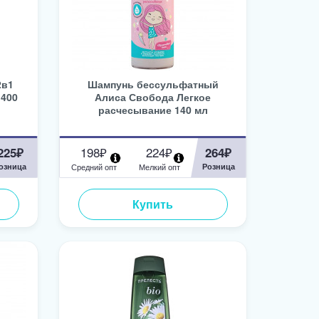
2в1
Шампунь бессульфатный
 400
Алиса Свобода Легкое
расчесывание 140 мл
198₽
224₽
225₽
264₽
озница
Средний опт
Мелкий опт
Розница
Купить