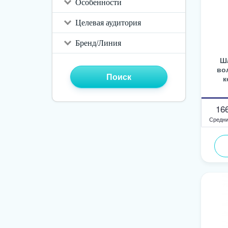
Особенности
Целевая аудитория
Бренд/Линия
Ш
во
Поиск
к
16
Средни