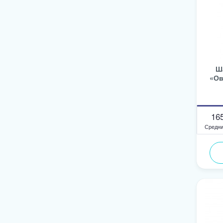
Ш
«Ов
16
Средни