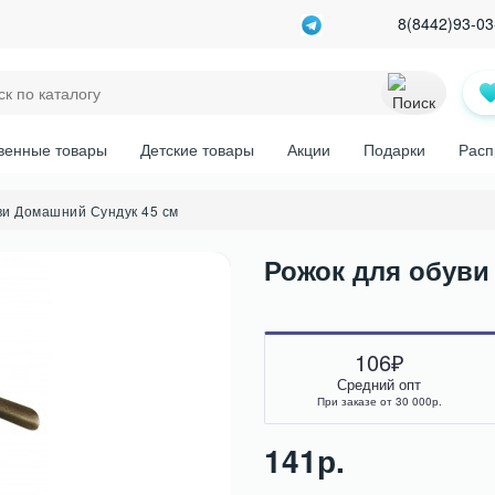
8(8442)93-03
венные товары
Детские товары
Акции
Подарки
Расп
ви Домашний Сундук 45 см
Рожок для обуви
106₽
Средний опт
При заказе от 30 000р.
141р.