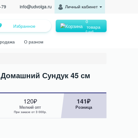
-79
info@udvolga.ru
Личный кабинет
0
Избранное
товара
0 руб
родажа
О разном
 Домашний Сундук 45 см
120₽
141₽
Мелкий опт
Розница
При заказе от 3 000р.